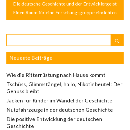
Beitragsnavigation
Die deutsche Geschichte und der Entwicklergeist
Einen Raum für eine Forschungsgruppe einrichten
Search
Sear
for:
Neueste Beiträge
Wie die Ritterrüstung nach Hause kommt
Tschüss, Glimmstängel, hallo, Nikotinbeutel: Der
Genuss bleibt
Jacken für Kinder im Wandel der Geschichte
Nutzfahrzeuge in der deutschen Geschichte
Die positive Entwicklung der deutschen
Geschichte