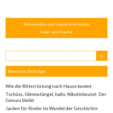
Beitragsnavigation
Reformation und Gegenreformation
Salier und Staufer
Search
Sear
for:
Neueste Beiträge
Wie die Ritterrüstung nach Hause kommt
Tschüss, Glimmstängel, hallo, Nikotinbeutel: Der
Genuss bleibt
Jacken für Kinder im Wandel der Geschichte