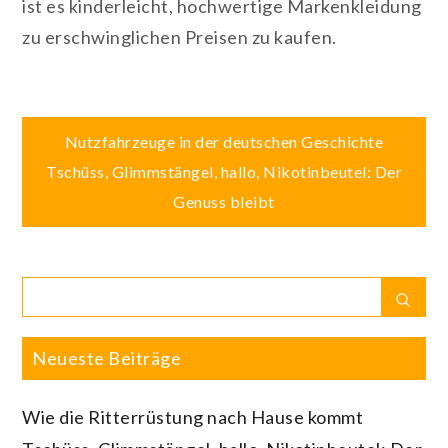
ist es kinderleicht, hochwertige Markenkleidung
zu erschwinglichen Preisen zu kaufen.
Beitragsnavigation
Nutzfahrzeuge in der deutschen Geschichte
Tschüss, Glimmstängel, hallo, Nikotinbeutel: Der
Genuss bleibt
Search
Sear
for:
Neueste Beiträge
Wie die Ritterrüstung nach Hause kommt