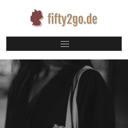
Skip
to
content
Fifty2go.de
Alles über deutsche Geschichte
Menu